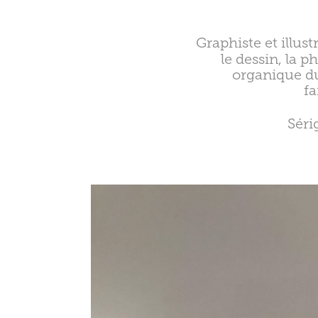
Graphiste et illust
le dessin, la 
organique du
fa
Sér