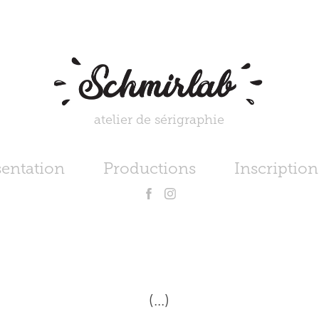
atelier de sérigraphie
sentation
Productions
Inscription
(...)