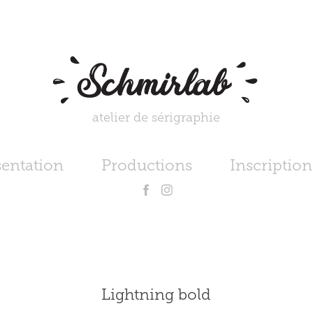
atelier de sérigraphie
sentation
Productions
Inscription
Lightning bold