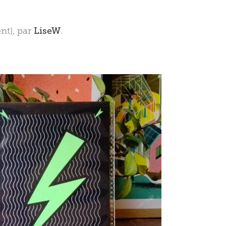
nt), par
LiseW
.