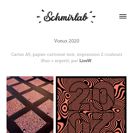
Voeux 2020
Cartes A5, papier cartonné noir, impression 2 couleurs
LiseW
(fluo + argent), par
.