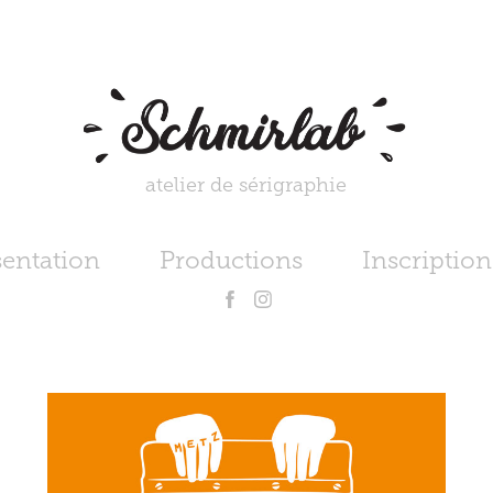
atelier de sérigraphie
sentation
Productions
Inscription